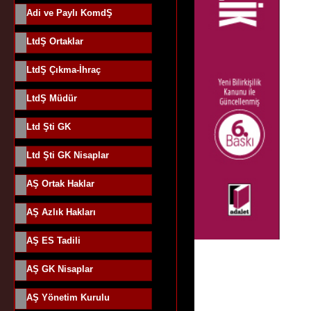
Adi ve Paylı KomdŞ
LtdŞ Ortaklar
LtdŞ Çıkma-İhraç
LtdŞ Müdür
Ltd Şti GK
Ltd Şti GK Nisaplar
AŞ Ortak Haklar
AŞ Azlık Hakları
AŞ ES Tadili
AŞ GK Nisaplar
AŞ Yönetim Kurulu