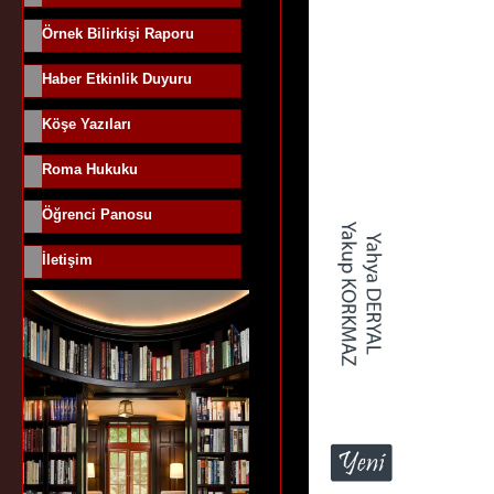
Örnek Bilirkişi Raporu
Haber Etkinlik Duyuru
Köşe Yazıları
Roma Hukuku
Öğrenci Panosu
İletişim