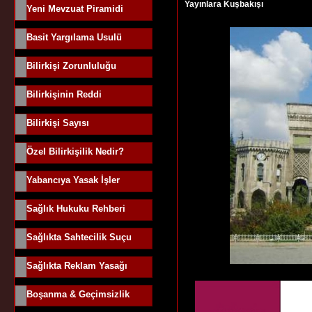
Yayınlara Kuşbakışı
Yeni Mevzuat Piramidi
Basit Yargılama Usulü
Bilirkişi Zorunluluğu
Bilirkişinin Reddi
Bilirkişi Sayısı
Özel Bilirkişilik Nedir?
Yabancıya Yasak İşler
Sağlık Hukuku Rehberi
Sağlıkta Sahtecilik Suçu
Sağlıkta Reklam Yasağı
Boşanma & Geçimsizlik