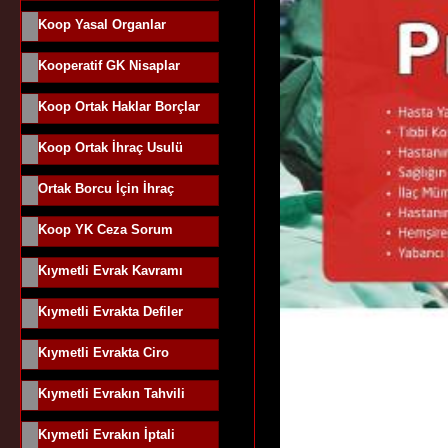
Koop Yasal Organlar
Kooperatif GK Nisaplar
Koop Ortak Haklar Borçlar
Koop Ortak İhraç Usulü
Ortak Borcu İçin İhraç
Koop YK Ceza Sorum
Kıymetli Evrak Kavramı
Kıymetli Evrakta Defiler
Kıymetli Evrakta Ciro
Kıymetli Evrakın Tahvili
Kıymetli Evrakın İptali