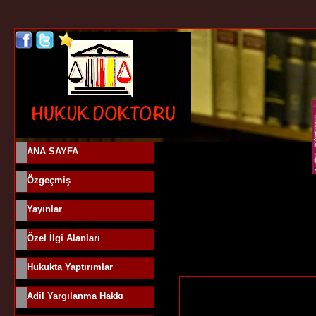
ANA SAYFA
Özgeçmiş
Yayınlar
Özel İlgi Alanları
Hukukta Yaptırımlar
Adil Yargılanma Hakkı