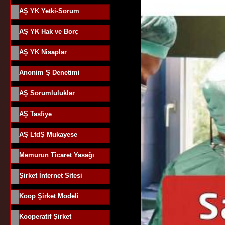
AŞ YK Yetki-Sorum
AŞ YK Hak ve Borç
AŞ YK Nisaplar
Anonim Ş Denetimi
AŞ Sorumluluklar
AŞ Tasfiye
AŞ LtdŞ Mukayese
Memurun Ticaret Yasağı
Şirket İnternet Sitesi
Koop Şirket Modeli
Kooperatif Şirket