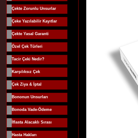
Çekte Zorunlu Unsurlar
Çeke Yazılabilir Kayıtlar
Çekte Yasal Garanti
Özel Çek Türleri
Tacir Çeki Nedir?
Karşılıksız Çek
Çek Ziya & İptal
Bononun Unsurları
Bonoda Vade-Ödeme
İflasta Alacaklı Sırası
Hasta Hakları