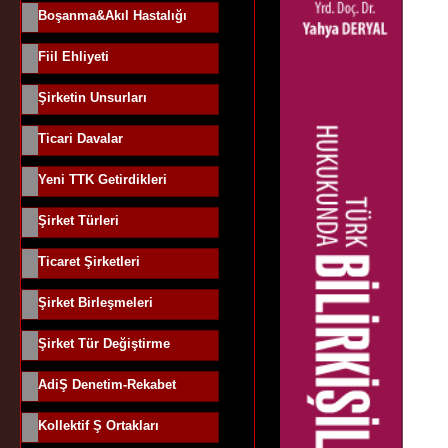
Boşanma&Akıl Hastalığı
Fiil Ehliyeti
Şirketin Unsurları
Ticari Davalar
Yeni TTK Getirdikleri
Şirket Türleri
Ticaret Şirketleri
Şirket Birleşmeleri
Şirket Tür Değiştirme
AdiŞ Denetim-Rekabet
Kollektif Ş Ortakları